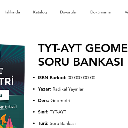
Hakkında
Katalog
Duyurular
Dokümanlar
V
TYT-AYT GEOME
SORU BANKASI
ISBN-Barkod:
000000000000
Yazar:
Radikal Yayınları
Ders:
Geometri
Sınıf:
TYT-AYT
Türü:
Soru Bankası