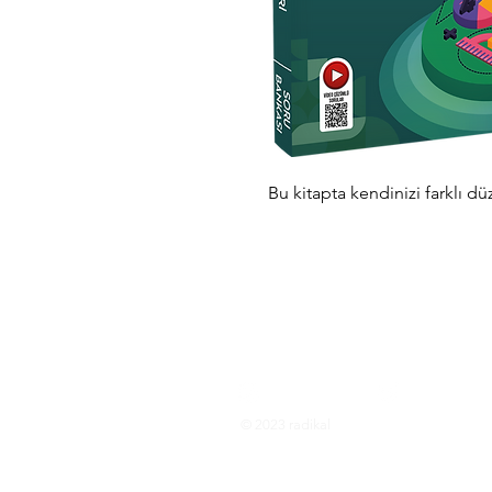
Bu kitapta kendinizi farklı d
Instagram
Twitter
© 2023 radikal
1372 Sokak No: 20, Çankaya/İZMİ