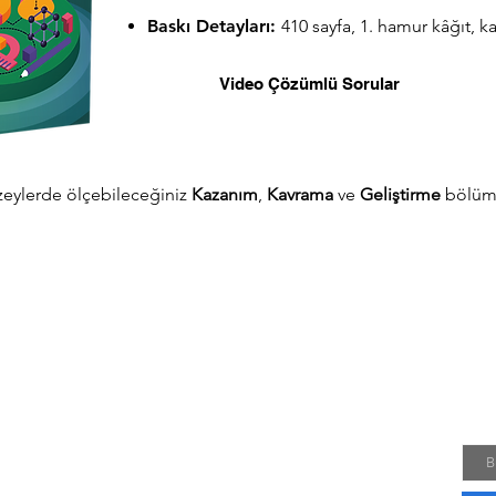
Baskı Detayları:
410 sayfa, 1. hamur kâğıt, 
Video Çözümlü Sorular
üzeylerde ölçebileceğiniz
Kazanım
,
Kavrama
ve
Geliştirme
bölüml
Yen
Kamp
hakk
Emai
R