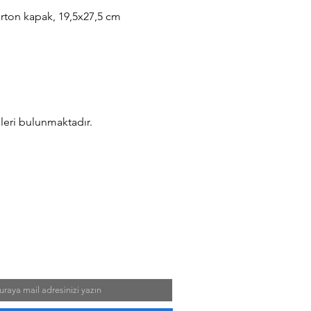
karton kapak, 19,5x27,5 cm
eri bulunmaktadır.
iliklerden haberdar olun!
anya ve Güncel Konular
ında mail almak ister misiniz?
l