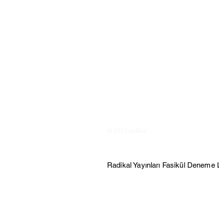
Instagram
Twitter
© 2023 radikal
1372 Sokak No: 20, Çankaya/İZMİ
Radikal Yayınları Fasikül Deneme