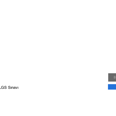
Yen
Kamp
hakk
Emai
R
 LGS Sınavı