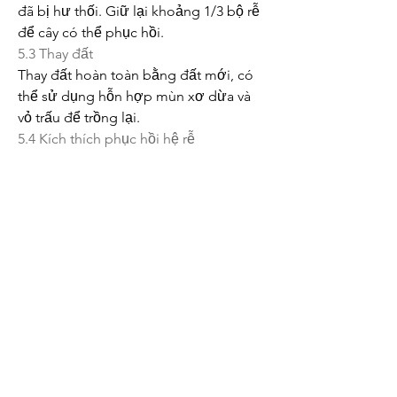
đã bị hư thối. Giữ lại khoảng 1/3 bộ rễ 
để cây có thể phục hồi.
5.3 Thay đất
Thay đất hoàn toàn bằng đất mới, có 
thể sử dụng hỗn hợp mùn xơ dừa và 
vỏ trấu để trồng lại.
5.4 Kích thích phục hồi hệ rễ
Sử dụng các loại phân kích thích để 
giúp cây hồi phục nhanh chóng. Nếu 
làm đúng quy trình, cây mai sẽ phục 
hồi trong khoảng 20 ngày.
Kết luận
Việc chăm sóc cây mai không chỉ đơn 
thuần là tưới nước và bón phân mà 
còn cần sự tỉ mỉ trong từng bước thực 
hiện. Hy vọng rằng với những thông 
tin trên, bạn sẽ có được những chậu 
mai nở hoa đẹp trong dịp Tết và có 