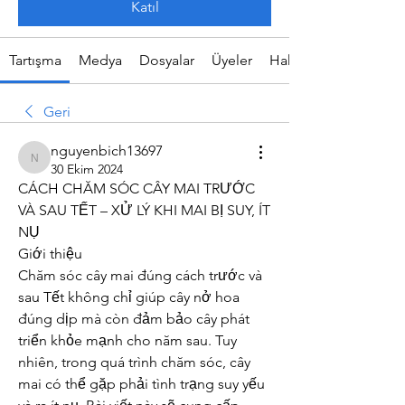
Katıl
Tartışma
Medya
Dosyalar
Üyeler
Hakkında
Geri
nguyenbich13697
nguyenbich13697
30 Ekim 2024
CÁCH CHĂM SÓC CÂY MAI TRƯỚC 
VÀ SAU TẾT – XỬ LÝ KHI MAI BỊ SUY, ÍT 
NỤ
Giới thiệu
Chăm sóc cây mai đúng cách trước và 
sau Tết không chỉ giúp cây nở hoa 
đúng dịp mà còn đảm bảo cây phát 
triển khỏe mạnh cho năm sau. Tuy 
nhiên, trong quá trình chăm sóc, cây 
mai có thể gặp phải tình trạng suy yếu 