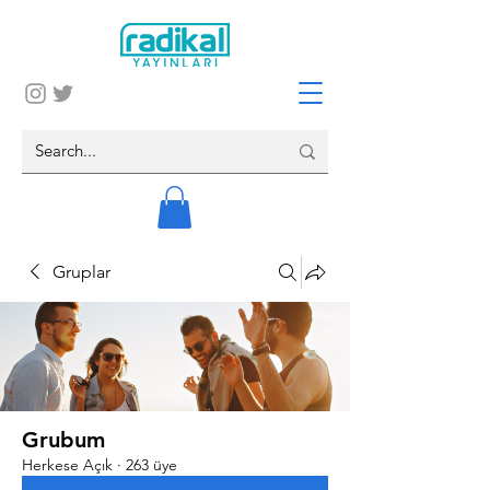
Gruplar
Grubum
Herkese Açık
·
263 üye