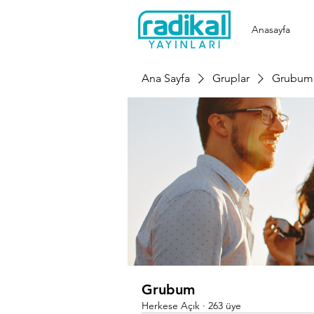
Anasayfa
Ana Sayfa
Gruplar
Grubum
Grubum
Herkese Açık
·
263 üye