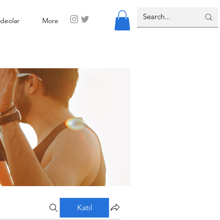
ideolar
More
Katıl