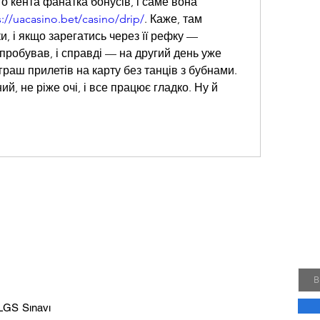
о кента фанатка бонусів, і саме вона 
s://uacasino.bet/casino/drip/
. Каже, там 
, і якщо зарегатись через її рефку — 
пробував, і справді — на другий день уже 
граш прилетів на карту без танців з бубнами. 
й, не ріже очі, і все працює гладко. Ну й 
Yen
Kamp
hakk
Emai
R
 LGS Sınavı