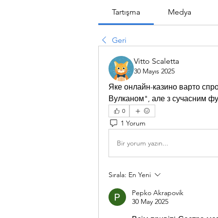
Tartışma
Medya
Geri
Vitto Scaletta
30 Mayıs 2025
Яке онлайн-казино варто спроб
Вулканом", але з сучасним фу
0
1 Yorum
Bir yorum yazın...
Sırala:
En Yeni
Pepko Akrapovik
30 May 2025