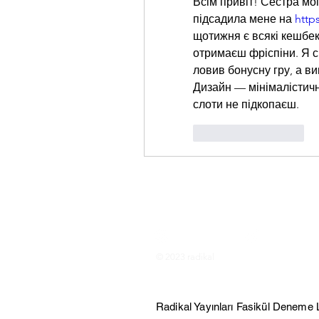
Всім привіт! Сестра мог
підсадила мене на 
http
щотижня є всякі кешбеки
отримаєш фріспіни. Я с
ловив бонусну гру, а ви
Дизайн — мінімалістични
слоти не підкопаєш.
Beğen
Yanıtla
Instagram
Twitter
© 2023 radikal
1372 Sokak No: 20, Çankaya/İZMİ
Radikal Yayınları Fasikül Deneme