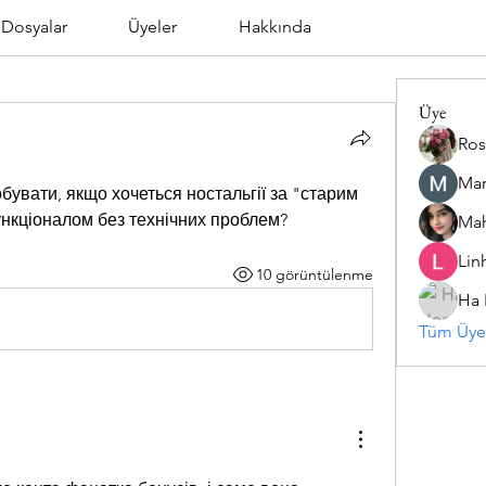
Dosyalar
Üyeler
Hakkında
Üye
Ros
Mar
увати, якщо хочеться ностальгії за "старим 
нкціоналом без технічних проблем?
Ma
Lin
10 görüntülenme
Ha
Tüm Üyel