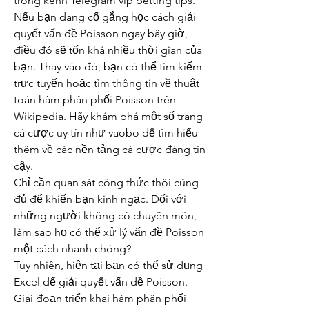
trong kênh Telegram vip betting tips.
Nếu bạn đang cố gắng học cách giải 
quyết vấn đề Poisson ngay bây giờ, 
điều đó sẽ tốn khá nhiều thời gian của 
bạn. Thay vào đó, bạn có thể tìm kiếm 
trực tuyến hoặc tìm thông tin về thuật 
toán hàm phân phối Poisson trên 
Wikipedia. Hãy khám phá một số trang 
cá cược uy tín như vaobo để tìm hiểu 
thêm về các nền tảng cá cược đáng tin 
cậy.
Chỉ cần quan sát công thức thôi cũng 
đủ để khiến bạn kinh ngạc. Đối với 
những người không có chuyên môn, 
làm sao họ có thể xử lý vấn đề Poisson 
một cách nhanh chóng?
Tuy nhiên, hiện tại bạn có thể sử dụng 
Excel để giải quyết vấn đề Poisson. 
Giai đoạn triển khai hàm phân phối 