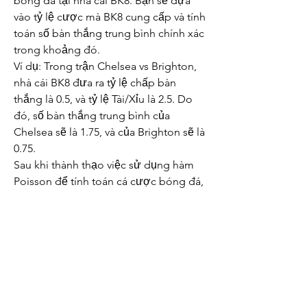
bóng đá tại nhà cái BK8. Bạn sẽ dựa 
vào tỷ lệ cược mà BK8 cung cấp và tính 
toán số bàn thắng trung bình chính xác 
trong khoảng đó.
Ví dụ: Trong trận Chelsea vs Brighton, 
nhà cái BK8 đưa ra tỷ lệ chấp bàn 
thắng là 0.5, và tỷ lệ Tài/Xỉu là 2.5. Do 
đó, số bàn thắng trung bình của 
Chelsea sẽ là 1.75, và của Brighton sẽ là 
0.75.
Sau khi thành thạo việc sử dụng hàm 
Poisson để tính toán cá cược bóng đá, 
bạn có thể hoàn toàn dự đoán xác 
suất trong các loại cược quen thuộc 
như Tài/Xỉu, cược tỷ số hoặc cược 
chấp.
Một kết luận tạm thời về phương pháp 
toán học trong phân tích cá cược
Thông qua một bài viết, chúng tôi vừa 