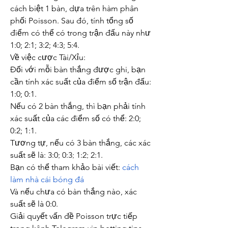
cách biệt 1 bàn, dựa trên hàm phân 
phối Poisson. Sau đó, tính tổng số 
điểm có thể có trong trận đấu này như 
1:0; 2:1; 3:2; 4:3; 5:4.
Về việc cược Tài/Xỉu:
Đối với mỗi bàn thắng được ghi, bạn 
cần tính xác suất của điểm số trận đấu: 
1:0; 0:1.
Nếu có 2 bàn thắng, thì bạn phải tính 
xác suất của các điểm số có thể: 2:0; 
0:2; 1:1.
Tương tự, nếu có 3 bàn thắng, các xác 
suất sẽ là: 3:0; 0:3; 1:2; 2:1.
Bạn có thể tham khảo bài viết: 
cách 
làm nhà cái bóng đá
Và nếu chưa có bàn thắng nào, xác 
suất sẽ là 0:0.
Giải quyết vấn đề Poisson trực tiếp 