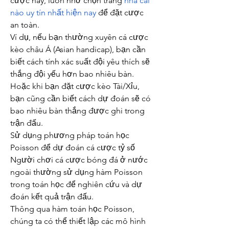
cược này, luôn nhớ chọn trang 
nhà cái 
nào uy tín nhất hiện nay
 để đặt cược 
an toàn.
Ví dụ, nếu bạn thường xuyên cá cược 
kèo châu Á (Asian handicap), bạn cần 
biết cách tính xác suất đội yêu thích sẽ 
thắng đội yếu hơn bao nhiêu bàn. 
Hoặc khi bạn đặt cược kèo Tài/Xỉu, 
bạn cũng cần biết cách dự đoán sẽ có 
bao nhiêu bàn thắng được ghi trong 
trận đấu.
Sử dụng phương pháp toán học 
Poisson để dự đoán cá cược tỷ số
Người chơi cá cược bóng đá ở nước 
ngoài thường sử dụng hàm Poisson 
trong toán học để nghiên cứu và dự 
đoán kết quả trận đấu.
Thông qua hàm toán học Poisson, 
chúng ta có thể thiết lập các mô hình 