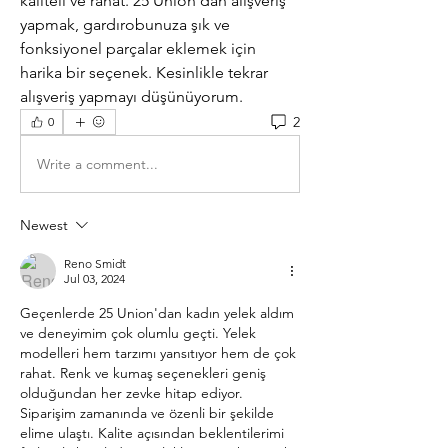
kaliteli ve rahat. 25 Union’dan alışveriş 
yapmak, gardırobunuza şık ve 
fonksiyonel parçalar eklemek için 
harika bir seçenek. Kesinlikle tekrar 
alışveriş yapmayı düşünüyorum.
2
0
Write a comment...
Newest
Reno Smidt
Jul 03, 2024
Geçenlerde 25 Union'dan kadın yelek aldım 
ve deneyimim çok olumlu geçti. Yelek 
modelleri hem tarzımı yansıtıyor hem de çok 
rahat. Renk ve kumaş seçenekleri geniş 
olduğundan her zevke hitap ediyor. 
Siparişim zamanında ve özenli bir şekilde 
elime ulaştı. Kalite açısından beklentilerimi 