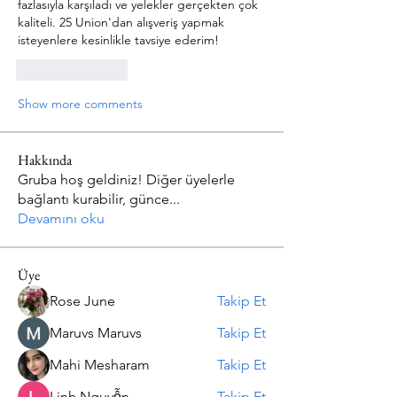
fazlasıyla karşıladı ve yelekler gerçekten çok 
kaliteli. 25 Union'dan alışveriş yapmak 
isteyenlere kesinlikle tavsiye ederim!
Like
Reply
Show more comments
Hakkında
Gruba hoş geldiniz! Diğer üyelerle
bağlantı kurabilir, günce
...
Devamını oku
Üye
Rose June
Takip Et
Maruvs Maruvs
Takip Et
Mahi Mesharam
Takip Et
Linh Nguyễn
Takip Et