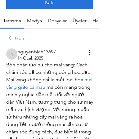
Katıl
Tartışma
Medya
Dosyalar
Üyeler
Hakkında
Geri
nguyenbich13697
nguyenbich13697
14 Ocak 2025
Bón phân tạo nụ cho mai vàng: Cách 
chăm sóc để có những bông hoa đẹp
Mai vàng không chỉ là một loài hoa 
mai 
vàng giảo cà mau
 mà còn mang trong 
mình ý nghĩa đặc biệt đối với người 
dân Việt Nam, tượng trưng cho sự may 
mắn và thịnh vượng. Với mong muốn 
sở hữu những cây mai vàng ra hoa 
đúng Tết, người trồng mai cần có sự 
chăm sóc đúng cách, đặc biệt là trong 