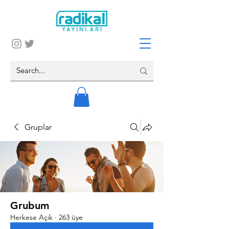
Gruplar
Grubum
Herkese Açık
·
263 üye