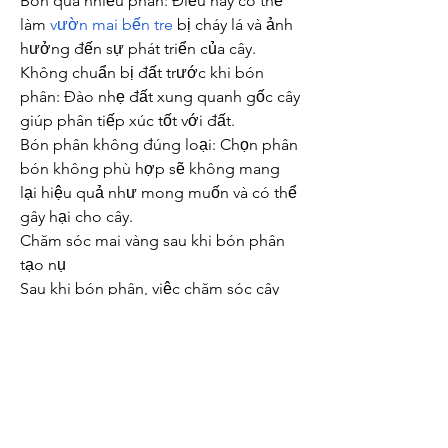
Bón quá nhiều phân: Điều này có thể 
làm 
vườn mai bến tre
 bị cháy lá và ảnh 
hưởng đến sự phát triển của cây.
Không chuẩn bị đất trước khi bón 
phân: Đào nhẹ đất xung quanh gốc cây 
giúp phân tiếp xúc tốt với đất.
Bón phân không đúng loại: Chọn phân 
bón không phù hợp sẽ không mang 
lại hiệu quả như mong muốn và có thể 
gây hại cho cây.
Chăm sóc mai vàng sau khi bón phân 
tạo nụ
Sau khi bón phân, việc chăm sóc cây 
cũng rất quan trọng. Đảm bảo tưới 
nước đầy đủ, giữ đất ẩm và kiểm tra 
cây thường xuyên để phát hiện sớm 
các dấu hiệu bất thường.
Kết luận
Bón phân tạo nụ cho mai vàng là một 