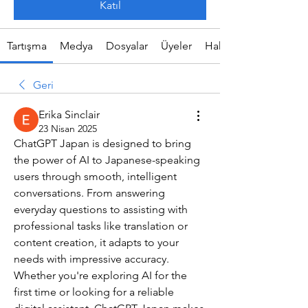
Katıl
Tartışma
Medya
Dosyalar
Üyeler
Hakkında
Geri
Erika Sinclair
23 Nisan 2025
ChatGPT Japan is designed to bring 
the power of AI to Japanese-speaking 
users through smooth, intelligent 
conversations. From answering 
everyday questions to assisting with 
professional tasks like translation or 
content creation, it adapts to your 
needs with impressive accuracy. 
Whether you're exploring AI for the 
first time or looking for a reliable 