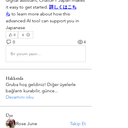
digital assistant, ChatGPT Japan makes 
it easy to get started. 
詳しくはこち
ら
 to learn more about how this 
advanced AI tool can support you in 
Japanese
0
0
4
Bir yorum yazın...
Hakkında
Gruba hoş geldiniz! Diğer üyelerle
bağlantı kurabilir, günce
...
Devamını oku
Üye
Rose June
Takip Et