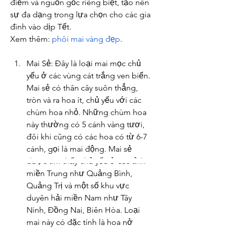
điểm và nguồn gốc riêng biệt, tạo nên 
sự đa dạng trong lựa chọn cho các gia 
đình vào dịp Tết.
Xem thêm: 
phôi mai vàng đẹp
.
Mai Sẻ: Đây là loại mai mọc chủ 
yếu ở các vùng cát trắng ven biển. 
Mai sẻ có thân cây suôn thẳng, 
tròn và ra hoa ít, chủ yếu với các 
chùm hoa nhỏ. Những chùm hoa 
này thường có 5 cánh vàng tươi, 
đôi khi cũng có các hoa có từ 6-7 
cánh, gọi là mai động. Mai sẻ 
được tìm thấy chủ yếu ở các tỉnh 
miền Trung như Quảng Bình, 
Quảng Trị và một số khu vực 
duyên hải miền Nam như Tây 
Ninh, Đồng Nai, Biên Hòa. Loại 
mai này có đặc tính là hoa nở 