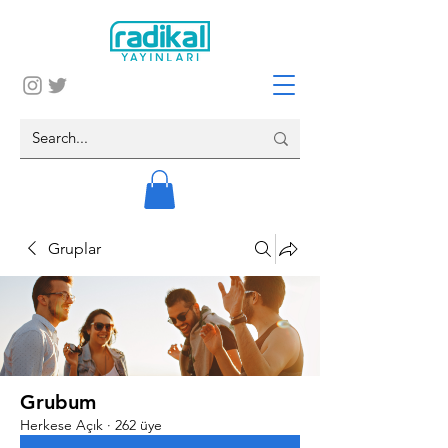
Gruplar
Grubum
Herkese Açık
·
262 üye