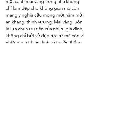
một cành mai vàng trong nhà không 
chỉ làm đẹp cho không gian mà còn 
mang ý nghĩa cầu mong một năm mới 
an khang, thịnh vượng. Mai vàng luôn 
là lựa chọn ưu tiên của nhiều gia đình, 
không chỉ bởi vẻ đẹp rực rỡ mà còn vì 
những giá trị tâm linh và truyền thống 
văn hóa mà loài hoa này mang lại.
Mai vàng với những đặc điểm riêng 
biệt, từ hình dáng đến màu sắc và 
hương thơm, không chỉ là loài hoa 
biểu tượng của Tết mà còn là niềm tự 
hào của người dân miền Nam. Mỗi cây 
mai vàng đều chứa đựng một câu 
chuyện, một quá trình chăm sóc và sự 
kiên nhẫn để mang lại vẻ đẹp rực rỡ 
vào mùa Xuân. Các bạn có thể tham 
khảo thêm về 
Top 7 vườn mai vàng lớn 
đẹp nhất Việt Nam 2025
.