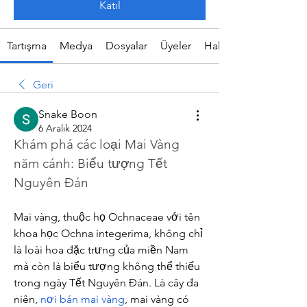
Katıl
Tartışma
Medya
Dosyalar
Üyeler
Hakkında
Geri
Snake Boon
6 Aralık 2024
Khám phá các loại Mai Vàng 
năm cánh: Biểu tượng Tết 
Nguyên Đán
Mai vàng, thuộc họ Ochnaceae với tên 
khoa học Ochna integerima, không chỉ 
là loài hoa đặc trưng của miền Nam 
mà còn là biểu tượng không thể thiếu 
trong ngày Tết Nguyên Đán. Là cây đa 
niên, 
nơi bán mai vàng
, mai vàng có 