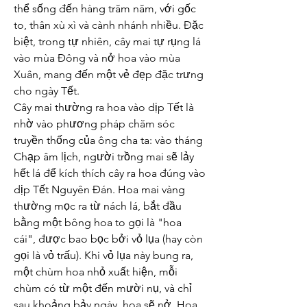
thể sống đến hàng trăm năm, với gốc 
to, thân xù xì và cành nhánh nhiều. Đặc 
biệt, trong tự nhiên, cây mai tự rụng lá 
vào mùa Đông và nở hoa vào mùa 
Xuân, mang đến một vẻ đẹp đặc trưng 
cho ngày Tết.
Cây mai thường ra hoa vào dịp Tết là 
nhờ vào phương pháp chăm sóc 
truyền thống của ông cha ta: vào tháng 
Chạp âm lịch, người trồng mai sẽ lảy 
hết lá để kích thích cây ra hoa đúng vào 
dịp Tết Nguyên Đán. Hoa mai vàng 
thường mọc ra từ nách lá, bắt đầu 
bằng một bông hoa to gọi là "hoa 
cái", được bao bọc bởi vỏ lụa (hay còn 
gọi là vỏ trấu). Khi vỏ lụa này bung ra, 
một chùm hoa nhỏ xuất hiện, mỗi 
chùm có từ một đến mười nụ, và chỉ 
sau khoảng bảy ngày, hoa sẽ nở. Hoa 